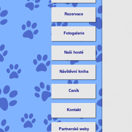
Rezervace
Fotogalerie
Naši hosté
Návštěvní kniha
Ceník
Kontakt
Partnerské weby