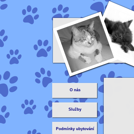
O nás
Služby
Podmínky ubytování