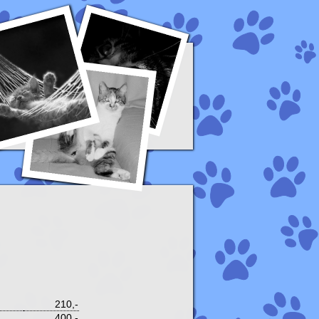
n
210,-
400,-