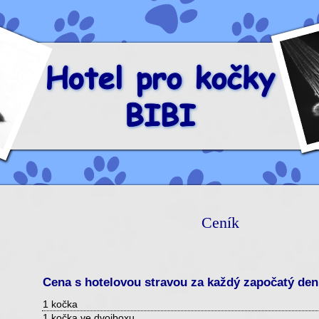
Ceník
Cena s hotelovou stravou za každý započatý de
1 kočka
1 kočka ve dvojboxu